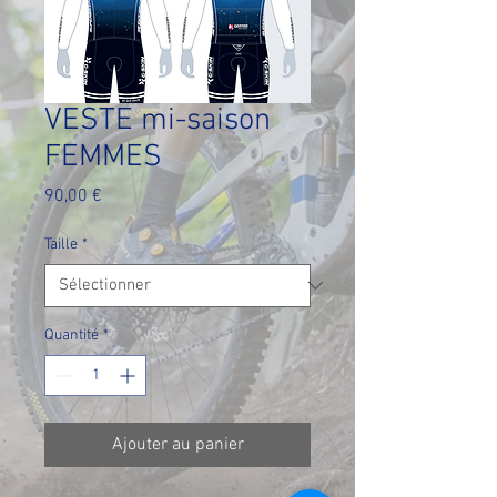
VESTE mi-saison
FEMMES
Prix
90,00 €
Taille
*
Quantité
*
Ajouter au panier