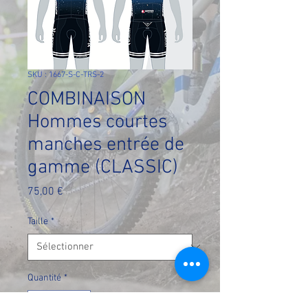
SKU : 1667-S-C-TRS-2
COMBINAISON
Hommes courtes
manches entrée de
gamme (CLASSIC)
Prix
75,00 €
Taille
*
Quantité
*