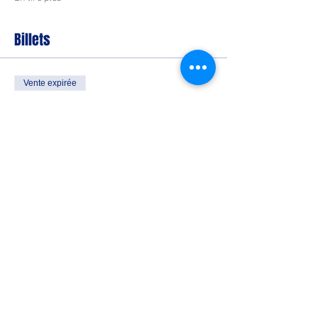
Billets
Vente expirée
Type de billet
11° La Souss Classic
Plus d'info
Prix
5,00 €
+ 0,13 € de frais de billetterie
Partager cet événement