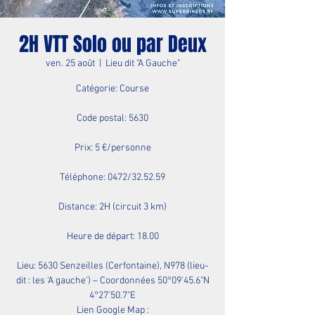
2H VTT Solo ou par Deux
ven. 25 août
  |  
Lieu dit "A Gauche"
Catégorie: Course
Code postal: 5630
Prix: 5 €/personne
Téléphone: 0472/32.52.59
Distance: 2H (circuit 3 km)
Heure de départ: 18.00
Lieu: 5630 Senzeilles (Cerfontaine), N978 (lieu-
dit : les ‘A gauche’) – Coordonnées 50°09'45.6"N
4°27'50.7"E
Lien Google Map :