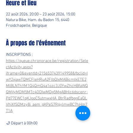
Heure et lieu
22 août 2026, 20:00 – 23 août 2026, 15:00
Natura Bike, Ham. du Badon 15, 6440
Froidchapelle, Belgique
À propos de l'événement
INSCRIPTIONS : 
https://queue.chronorace.be/registration/Sele
ctActivity.aspx?
iframe=0&eventId=2156537439149958&fbclid=I
wY2xjawTQMCFleHRuA2FlbQIxMABicmlkETE2
MlBLNThYM1Q4QmQ4a1ozc3J0YwZhcHBfaWQ
QMjIyMDM5MTc4ODIwMDg5MgABHlc6dscenr-
Pd77EWC1qKJpoC5utmwxHA_BtrRadfbggEaQL
VhiXfSDMzy8i_aem_gKPeS7RgylmwBC7hHm7
T1A
🌙 Départ à 00h00
🌅 Arrivée à 12h00